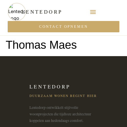
LENTEDORP
CONTACT OPNEMEN
Thomas Maes
LENTEDORP
DUURZAAM WONEN BEGINT HIER
Lentedorp ontwikkelt stijlvolle
woonprojecten die tijdloze architectuur
koppelen aan hedendaags comfort.